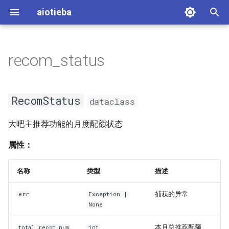
aiotieba
键
入
recom_status
入门教程
_classdef
以
开
异步编程入门教程
RecomStatus
RecomStatus
dataclass
始
实用微脚本合集
大吧主推荐功能的月度配额状态
搜
索
属性：
名称
类型
描述
捕获的异常
err
Exception
|
None
本月总推荐配额
total_recom_num
int