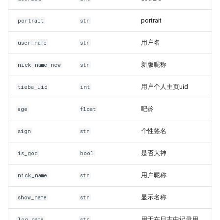
UserInfo_json
portrait
portrait
str
_classdef
用户名
user_name
str
UserInfo_panel
新版昵称
nick_name_new
str
用户个人主页uid
tieba_uid
int
吧龄
age
float
个性签名
sign
str
是否大神
is_god
bool
用户昵称
nick_name
str
显示名称
show_name
str
用于在日志中记录用
log_name
str