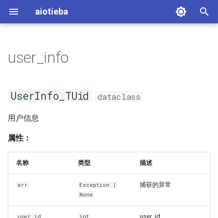
aiotieba
键
入
user_info
入门教程
_classdef
以
开
异步编程入门教程
UserInfo_TUid
UserInfo_TUid
dataclass
始
实用微脚本合集
_classdef
用户信息
搜
UserInfo_guinfo_app
索
属性：
_classdef
名称
类型
描述
UserInfo_guinfo_web
捕获的异常
err
Exception
|
None
_classdef
user_id
user_id
int